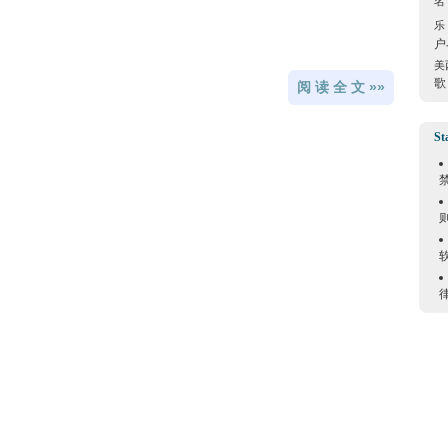
名
乐
户
美
歌
阅 读 全 文 »»
St