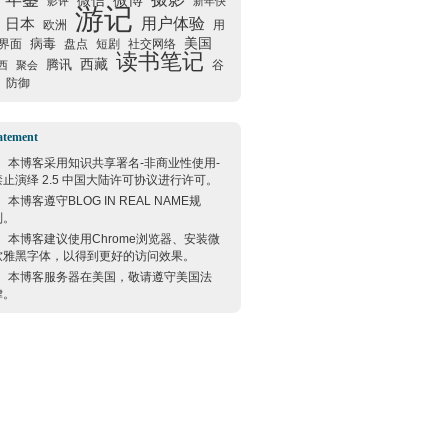
微信
微博
影评
新年快
游记
用户体验
日本
欧洲
用
美国
病毒
界面
盘点
短剧
社交网络
读书笔记
西藏
腾讯
谷
西
聚会
防御
atement
本博客采用
知识共享署名-非商业性使用-
禁止演绎 2.5 中国大陆许可协议
进行许可。
本博客遵守
BLOG IN REAL NAME
规
则。
本博客建议使用
Chrome
浏览器、安装微
软雅黑字体，以得到更好的访问效果。
本博客服务器在
美国
，敬请遵守
美国
法
律。