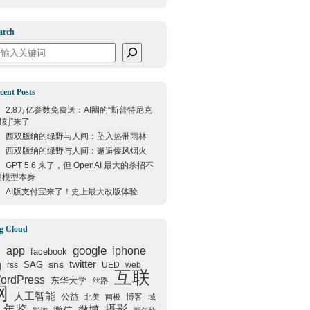
arch
arch
cent Posts
2.8万亿参数免费送：AI圈的“斯普特尼克
时刻”来了
西双版纳的绿野与人间：坠入热带雨林
西双版纳的绿野与人间：邂逅傣风烟火
GPT 5.6 来了，但 OpenAI 最大的杀招不
是模型本身
AI版支付宝来了！史上最大改版体验
g Cloud
google
I
app
iphone
facebook
q
sns
twitter
SAG
rss
UED
web
互联
ordPress
东华大学
丝路
网
人工智能
公益
博客
北美
南极
域
年鉴
摄影