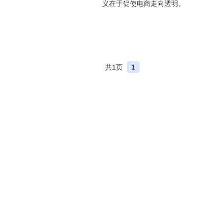
义在于促使电商走向透明。
共1页
1