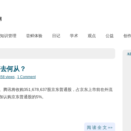
网
知识管理
尝鲜体验
日记
学术
观点
公益
创
A
何去何从？
358 views
,
1 Comment
腾讯将收购351,678,637股京东普通股，占京东上市前在外流
加认购京东普通股的5%。
阅 读 全 文 »»