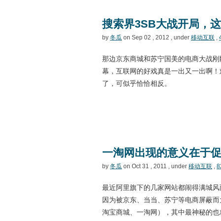
搜索界3SB大战开局，
by
冬瓜
on Sep 02 , 2012 , under
移动互联
,
那边京东商城和苏宁国美的电商大战刚
幕，互联网的好戏真是一出又一出啊！
了，可似乎恰恰相反。
一淘网出现的意义在于
by
冬瓜
on Oct 31 , 2011 , under
移动互联
,
8
最近阿里旗下的几家网站都闹得满城风
因为被京东、当当、苏宁等电商屏蔽而
淘宝商城、一淘网），其中最神秘的也