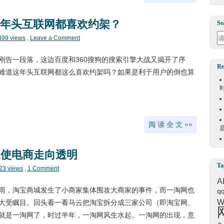
这年头互联网都喜欢约架？
Se
Se
499 views
,
Leave a Comment
刚告一段落，这边百度和360搜狗的搜索引擎大战又揭开了序
Re
难道这年头互联网都这么喜欢约架吗？如果是利于用户的倒也算
阅 读 全 文 »»
促使电商走向透明
Ta
23 views
,
1 Comment
A
雨，淘宝商城发生了小商家集体围攻大商家的事件，而一淘网也
q
W
大受瞩目。回头看一看马云把淘宝拆分成三家公司（即淘宝网、
就是一淘网了，时过半年，一淘网风生水起。一淘网的出现，意