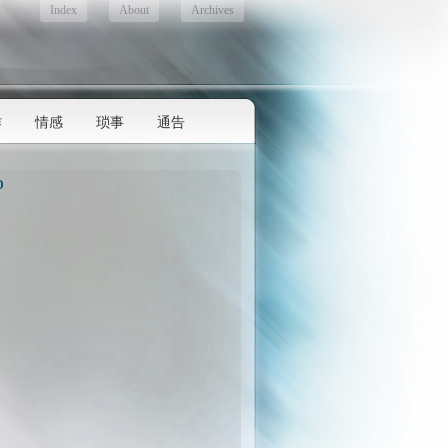
Index
About
Archives
作
情感
琐事
通告
D