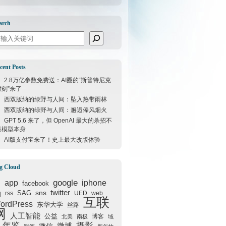
arch
arch
cent Posts
2.8万亿参数免费送：AI圈的“斯普特尼克
时刻”来了
西双版纳的绿野与人间：坠入热带雨林
西双版纳的绿野与人间：邂逅傣风烟火
GPT 5.6 来了，但 OpenAI 最大的杀招不
是模型本身
AI版支付宝来了！史上最大改版体验
g Cloud
google
I
app
iphone
facebook
q
sns
twitter
SAG
rss
UED
web
互联
ordPress
东华大学
丝路
网
人工智能
公益
博客
北美
南极
域
年鉴
摄影