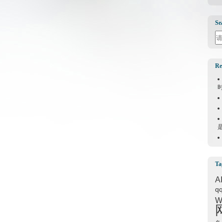
Se
Se
Re
Ta
A
q
W