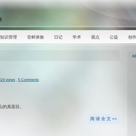
网
知识管理
尝鲜体验
日记
学术
观点
公益
创
A
824 views
,
5 Comments
庐山的真面目。
阅 读 全 文 »»