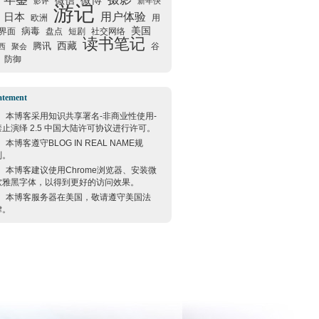
微信
微博
影评
新年快
游记
用户体验
日本
欧洲
用
美国
病毒
界面
盘点
短剧
社交网络
读书笔记
西藏
腾讯
谷
西
聚会
防御
atement
本博客采用
知识共享署名-非商业性使用-
禁止演绎 2.5 中国大陆许可协议
进行许可。
本博客遵守
BLOG IN REAL NAME
规
则。
本博客建议使用
Chrome
浏览器、安装微
软雅黑字体，以得到更好的访问效果。
本博客服务器在
美国
，敬请遵守
美国
法
律。