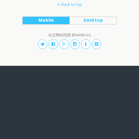
Back to top
Mobile
Desktop
社交网站找我 @wintbros