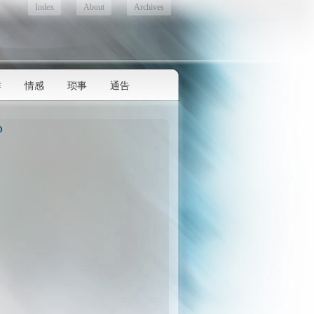
Index
About
Archives
作
情感
琐事
通告
D