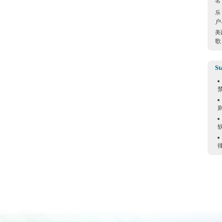
名
乐
户
美
歌
St