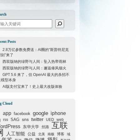
arch
arch
cent Posts
2.8万亿参数免费送：AI圈的“斯普特尼克
时刻”来了
西双版纳的绿野与人间：坠入热带雨林
西双版纳的绿野与人间：邂逅傣风烟火
GPT 5.6 来了，但 OpenAI 最大的杀招不
是模型本身
AI版支付宝来了！史上最大改版体验
g Cloud
google
I
app
iphone
facebook
q
sns
twitter
SAG
rss
UED
web
互联
ordPress
东华大学
丝路
网
人工智能
公益
博客
北美
南极
域
年鉴
摄影