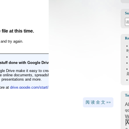
Se
Se
Re
Ta
阅 读 全 文 »»
A
q
W