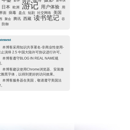
微信
微博
影评
新年快
游记
用户体验
日本
欧洲
用
美国
病毒
界面
盘点
短剧
社交网络
读书笔记
西藏
腾讯
谷
西
聚会
防御
atement
本博客采用
知识共享署名-非商业性使用-
禁止演绎 2.5 中国大陆许可协议
进行许可。
本博客遵守
BLOG IN REAL NAME
规
则。
本博客建议使用
Chrome
浏览器、安装微
软雅黑字体，以得到更好的访问效果。
本博客服务器在
美国
，敬请遵守
美国
法
律。