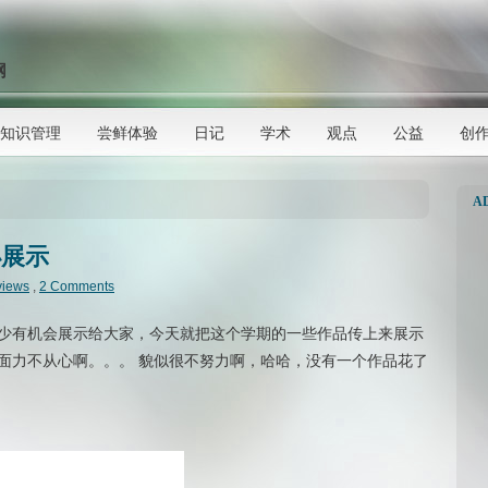
网
知识管理
尝鲜体验
日记
学术
观点
公益
创
A
小展示
views
,
2 Comments
少有机会展示给大家，今天就把这个学期的一些作品传上来展示
面力不从心啊。。。 貌似很不努力啊，哈哈，没有一个作品花了