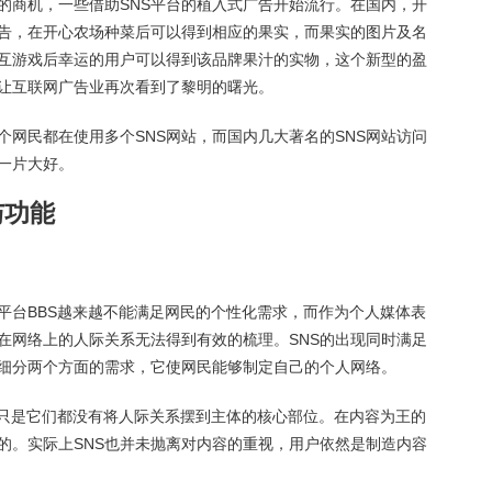
限的商机，一些借助SNS平台的植入式广告开始流行。在国内，开
告，在开心农场种菜后可以得到相应的果实，而果实的图片及名
互游戏后幸运的用户可以得到该品牌果汁的实物，这个新型的盈
让互联网广告业再次看到了黎明的曙光。
个网民都在使用多个SNS网站，而国内几大著名的SNS网站访问
一片大好。
与功能
平台BBS越来越不能满足网民的个性化需求，而作为个人媒体表
们在网络上的人际关系无法得到有效的梳理。SNS的出现同时满足
细分两个方面的需求，它使网民能够制定自己的个人网络。
影子，只是它们都没有将人际关系摆到主体的核心部位。在内容为王的
的。实际上SNS也并未抛离对内容的重视，用户依然是制造内容