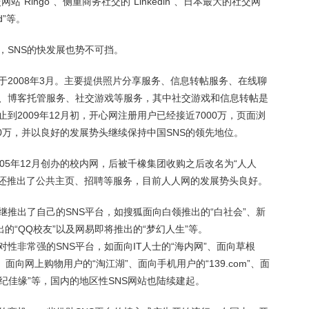
交网站“Ringo”、侧重商务社交的“Linkedin”、日本最大的社交网
d”等。
，SNS的快发展也势不可挡。
2008年3月。主要提供照片分享服务、信息转帖服务、在线聊
、博客托管服务、社交游戏等服务，其中社交游戏和信息转帖是
到2009年12月初，开心网注册用户已经接近7000万，页面浏
00万，并以良好的发展势头继续保持中国SNS的领先地位。
05年12月创办的校内网，后被千橡集团收购之后改名为“人人
时候，还推出了公共主页、招聘等服务，目前人人网的发展势头良好。
推出了自己的SNS平台，如搜狐面向白领推出的“白社会”、新
的“QQ校友”以及网易即将推出的“梦幻人生”等。
性非常强的SNS平台，如面向IT人士的“海内网”、面向草根
”、面向网上购物用户的“淘江湖”、面向手机用户的“139.com”、面
世纪佳缘”等，国内的地区性SNS网站也陆续建起。