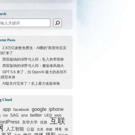
arch
arch
cent Posts
2.8万亿参数免费送：AI圈的“斯普特尼克
时刻”来了
西双版纳的绿野与人间：坠入热带雨林
西双版纳的绿野与人间：邂逅傣风烟火
GPT 5.6 来了，但 OpenAI 最大的杀招不
是模型本身
AI版支付宝来了！史上最大改版体验
g Cloud
google
I
app
iphone
facebook
q
sns
twitter
SAG
rss
UED
web
互联
ordPress
东华大学
丝路
网
人工智能
公益
博客
北美
南极
域
年鉴
摄影