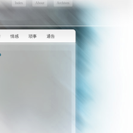
Index
About
Archives
作
情感
琐事
通告
D