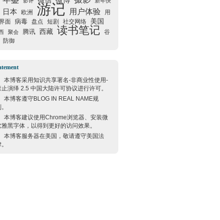
微信
微博
影评
新年快
游记
用户体验
日本
欧洲
用
美国
病毒
界面
盘点
短剧
社交网络
读书笔记
西藏
腾讯
谷
西
聚会
防御
atement
本博客采用
知识共享署名-非商业性使用-
禁止演绎 2.5 中国大陆许可协议
进行许可。
本博客遵守
BLOG IN REAL NAME
规
则。
本博客建议使用
Chrome
浏览器、安装微
软雅黑字体，以得到更好的访问效果。
本博客服务器在
美国
，敬请遵守
美国
法
律。