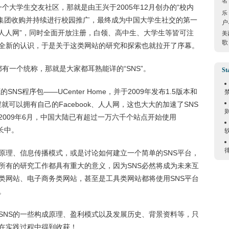
名
是一个大学生交友社区，那就是由王兴于2005年12月创办的“校内
乐
千橡集团收购并持续进行校园推广，最终成为中国大学生社交的第一
户
为“人人网”，同时全面开放注册，白领、高中生、大学生等皆可注
美
歌
全新的认识，于是关于这类网站的研究和探索也就拉开了序幕。
们都有一个统称，那就是大家都耳熟能详的“SNS”。
St
NS程序包——UCenter Home，并于2009年发布1.5版本和
就可以拥有自己的Facebook、人人网，这也大大的加速了SNS
009年6月，中国大陆已有超过一万六千个站点开始使用
增长中。
成原理、信息传播模式，或是讨论如何建立一个简单的SNS平台，
些所有的研究工作都具有重大的意义，因为SNS必然将成为未来互
类网站、电子商务类网站，甚至是工具类网站都将使用SNS平台
。
SNS的一些构成原理、盈利模式以及发展历史、背景资料等，只
在实践过程中得到收获！