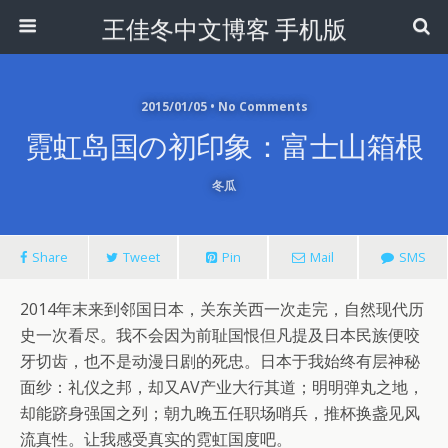
王佳冬中文博客 手机版
2015/01/05 • No Comments
霓虹岛国の初印象：富士山箱根
冬瓜
Share
Tweet
Pin
Mail
SMS
2014年末来到邻国日本，关东关西一次走完，自然现代历
史一次看尽。我不会因为前耻国恨但凡提及日本民族便咬
牙切齿，也不是动漫日剧的死忠。日本于我始终有层神秘
面纱：礼仪之邦，却又AV产业大行其道；明明弹丸之地，
却能跻身强国之列；朝九晚五任职场哨兵，推杯换盏见风
流真性。让我感受真实的霓虹国度吧。