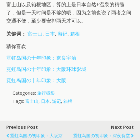
富士山以及箱根地区，算的上是日本自然+温泉的精髓
了，但是一天时间是不够的哦，因为之前也说了两者之间
交通不便，至少要安排两天才可以。
关键词：
富士山
,
日本
,
游记
,
箱根
猜你喜欢
霓虹岛国の十年印象：奈良宇治
霓虹岛国の十年印象：大阪环球影城
霓虹岛国の十年印象：大阪
Categories:
旅行摄影
Tags:
富士山
,
日本
,
游记
,
箱根
Previous Post
Next Post
霓虹岛国の初印象：大阪京
霓虹岛国の初印象：深夜食堂