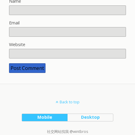
Name
Email
Website
Back to top
Mobile
Desktop
社交网站找我 @wintbros