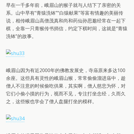
早在一千多年前，峨眉山的猴子就与人结下了亲密的关
系。山中早有“青猿洗钵”“白猿献果”等富有情趣的美丽传
说，相传峨眉山高僧茂真和尚和药仙孙思邈经常在一起下
棋，全靠一只青猴传书捎信，约定下棋时间，这就是“青猿
洗钵”的故事。
峨眉山因为有近2000年的佛教发展史，寺庙原来多达100
余座。这些具有灵性的峨眉山猴，常常偷偷溜进庙中，趁
僧人不注意的时候偷吃供果，其实啊，僧人慈悲为怀，对
它们小偷小摸的行为，视而不见，专注打坐念经，久而久
之，这些猴也学会了僧人盘腿打坐的模样。