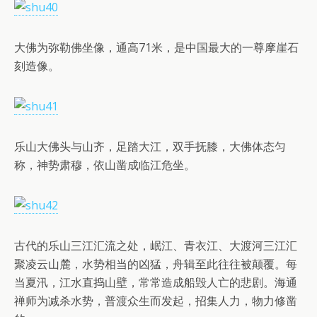
大佛为弥勒佛坐像，通高71米，是中国最大的一尊摩崖石
刻造像。
乐山大佛头与山齐，足踏大江，双手抚膝，大佛体态匀
称，神势肃穆，依山凿成临江危坐。
古代的乐山三江汇流之处，岷江、青衣江、大渡河三江汇
聚凌云山麓，水势相当的凶猛，舟辑至此往往被颠覆。每
当夏汛，江水直捣山壁，常常造成船毁人亡的悲剧。海通
禅师为减杀水势，普渡众生而发起，招集人力，物力修凿