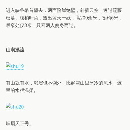
进入峡谷昂首望去，两面险崖绝壁，斜插云空，透过疏藤
密蔓、枝梢叶尖，露出蓝天一线，高200余米，宽约6米，
最窄处仅3米，只容两人侧身而过。
山涧溪流
有山就有水，峨眉也不例外，比起雪山里冰冷的流水，这
里的水很温柔。
峨眉天下秀。