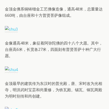
金顶金佛系铜铸镏金工艺佛像造像，通高48米，总重量达
660吨，由台座和十方普贤菩萨像组成。
金像通高48米，象征着阿弥陀佛的四十八个大愿。其中，
台座高6米，长宽各27米，四面刻有普贤菩萨十种广大行
愿。
金顶最早的建筑传为东汉时的普光殿，唐、宋时改为光相
寺，明洪武时宝昙和尚重修，为铁瓦殿。锡瓦、铜瓦两殿
为明时别传和尚创建。