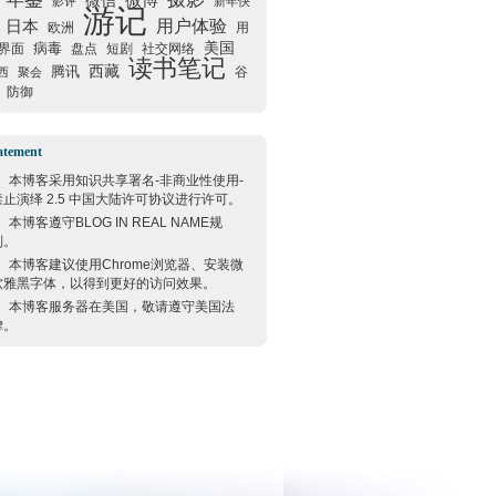
微信
微博
影评
新年快
游记
用户体验
日本
欧洲
用
美国
病毒
界面
盘点
短剧
社交网络
读书笔记
西藏
腾讯
谷
西
聚会
防御
atement
本博客采用
知识共享署名-非商业性使用-
禁止演绎 2.5 中国大陆许可协议
进行许可。
本博客遵守
BLOG IN REAL NAME
规
则。
本博客建议使用
Chrome
浏览器、安装微
软雅黑字体，以得到更好的访问效果。
本博客服务器在
美国
，敬请遵守
美国
法
律。