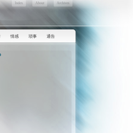
Index
About
Archives
作
情感
琐事
通告
D