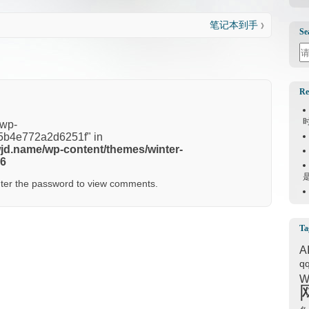
笔记本到手
》
Se
Se
Re
"wp-
b4e772a2d6251f" in
jd.name/wp-content/themes/winter-
6
nter the password to view comments.
Ta
A
q
W