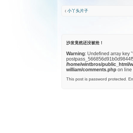
小丫头片子
《
沙发竟然还没被抢！
Warning
: Undefined array key 
postpass_566856d91b0d9844f5
/home/wintbros/public_html/w
william/comments.php
on line
This post is password protected. E