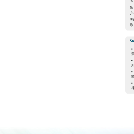
名
乐
户
美
歌
St