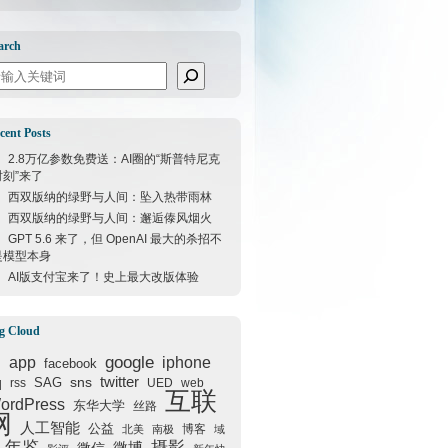
arch
arch
cent Posts
2.8万亿参数免费送：AI圈的“斯普特尼克
时刻”来了
西双版纳的绿野与人间：坠入热带雨林
西双版纳的绿野与人间：邂逅傣风烟火
GPT 5.6 来了，但 OpenAI 最大的杀招不
是模型本身
AI版支付宝来了！史上最大改版体验
g Cloud
google
I
app
iphone
facebook
q
sns
twitter
SAG
rss
UED
web
互联
ordPress
东华大学
丝路
网
人工智能
公益
博客
北美
南极
域
年鉴
摄影